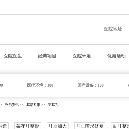
预约医院
预约医生
预约手术
咨询价格
医院地址
医院医生
经典项目
医院环境
优惠活动
00
医疗环境：
100
医疗设备：
100
>
整形资讯
>>
耳部整形
>>
穿耳孔
再造
菜花耳整形
耳垂加大
耳垂畸形修复
副耳整