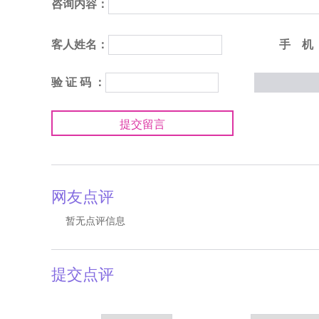
咨询内容：
客人姓名：
手 机
验 证 码 ：
提交留言
网友点评
暂无点评信息
提交点评