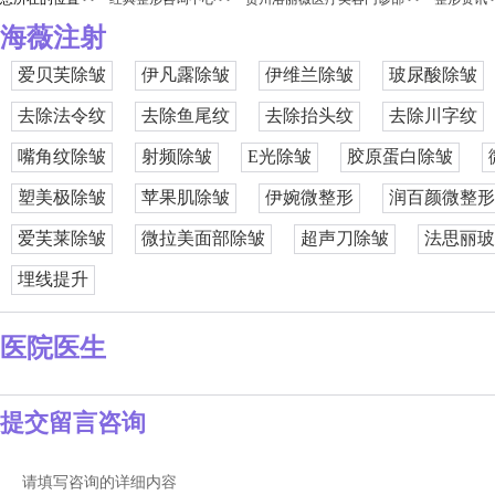
海薇注射
爱贝芙除皱
伊凡露除皱
伊维兰除皱
玻尿酸除皱
去除法令纹
去除鱼尾纹
去除抬头纹
去除川字纹
嘴角纹除皱
射频除皱
E光除皱
胶原蛋白除皱
塑美极除皱
苹果肌除皱
伊婉微整形
润百颜微整形
爱芙莱除皱
微拉美面部除皱
超声刀除皱
法思丽玻
埋线提升
医院医生
提交留言咨询
请填写咨询的详细内容