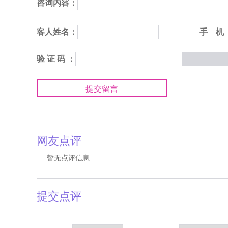
咨询内容：
客人姓名：
手 机
验 证 码 ：
提交留言
网友点评
暂无点评信息
提交点评